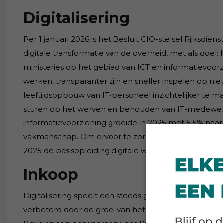
Digitalisering
Per 1 januari 2026 is het Besluit CIO-stelsel Rijksdien
digitale transformatie van de overheid, met als doe
ministeries op het gebied van ICT en informatievoorz
werken, transparanter zijn en sneller inspelen op n
leeftijdsopbouw van IT-personeel inzichtelijker te
sturen op het werven en behouden van IT-medewerk
informatievoorziening groeide in 2025 met 5,5% naar 12
vakmanschap. Om ervoor te zorgen dat alle rijksambt
2025 de basisopleiding digitale weerbaarheid gelanc
Inkoop
Digitalisering speelt een steeds grotere rol in de Rij
verbeterd door de groei van het aantal e-facturen en