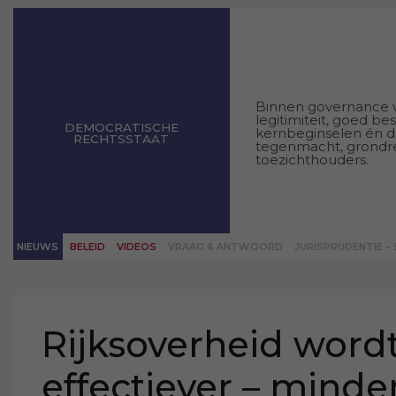
Binnen governance v
legitimiteit, goed be
DEMOCRATISCHE
kernbeginselen én d
RECHTSSTAAT
tegenmacht, grondre
toezichthouders.
NIEUWS
BELEID
VIDEOS
VRAAG & ANTWOORD
JURISPRUDENTIE –
Rijksoverheid wordt
effectiever – minder