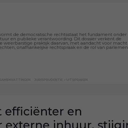
ormt de democratische rechtsstaat het fundament onder
stuur en publieke verantwoording. Dit dossier verkent de
e weerbarstige praktijk daarvan, met aandacht voor macht
chten, onafhankelijke rechtspraak en de rol van parlemen
 SAMENVATTINGEN
JURISPRUDENTIE – UITSPRAKEN
 efficiënter en
 externe inhuur, stijg