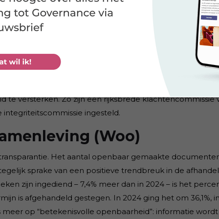
ten (ABRO) ingevoerd. Deze zijn verplicht bij opdrachten 
t gevoelige informatie, kritieke systemen of fysieke locaties.
nderdeel van de rijksinkoopstrategie die momenteel wordt
ligheid
n van 794 naar 862. In 2025 zijn belangrijke stappen gezet
heid te versterken. Zo zijn een rijksbrede klachtencommissie 
ntegriteitscommissie ingesteld.
samenleving (Woo)
n transparantie. Het aantal openbaar gemaakte documente
 tegelijk sprake van een positieve trendbreuk in de afhande
en zijn ingediend – 7,4% meer dan in 2024 – is het perce
ijn is afgehandeld gestegen. In 2024 ging het om 36,1%, in
s meer op “betekenisvolle openbaarheid”: informatie wordt