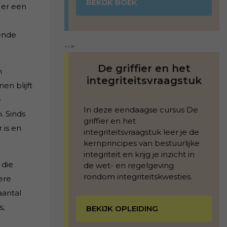
BEKIJK BOEK
 er een
n
ende
-->
De griffier en het
n
integriteitsvraagstuk
en blijft
e
In deze eendaagse cursus De
. Sinds
griffier en het
 is en
integriteitsvraagstuk leer je de
kernprincipes van bestuurlijke
integriteit en krijg je inzicht in
 die
de wet- en regelgeving
rondom integriteitskwesties.
ere
aantal
s,
BEKIJK OPLEIDING