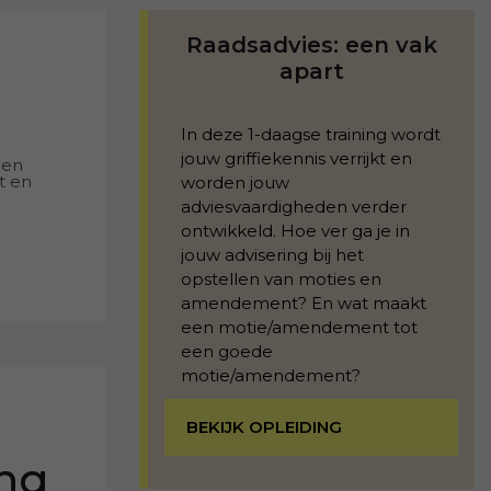
Raadsadvies: een vak
apart
In deze 1-daagse training wordt
jouw griffiekennis verrijkt en
 en
t en
worden jouw
adviesvaardigheden verder
ontwikkeld. H
oe ver ga je in
jouw advisering bij het
opstellen van moties en
amendement? En wat maakt
een motie/amendement tot
een goede
motie/amendement?
BEKIJK OPLEIDING
ing