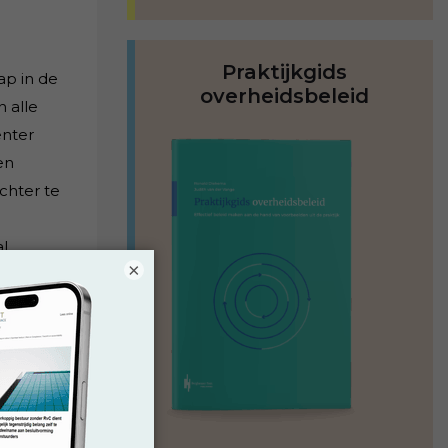
Praktijkgids
ap in de
overheidsbeleid
 alle
ënter
en
chter te
al
×
s in
n