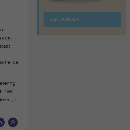
BEKIJK BOEK
en
s een
staat
 scherpe
etering
rt, met
eze lijn