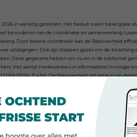
st 2026 in werking getreden. Het besluit is een belangrijke st
l: het bevorderen van de coördinatie en samenwerking tussen
iening. Door betere coördinatie kan de Rijksoverheid effici
ieuwe uitdagingen. Ook zijn stappen gezet om de bezetting 
 maken. Deze gegevens helpen om nu en in de toekomst geri
ers. Het aantal medewerkers in informatietechnologie en
.059 (2024: 11.434). De Rijksoverheid zet sterk in op digita
enaren over de nodige digitale vaardigheden beschikken, i
eerd.
ksinkoop. In 2025 zijn de digitale inkoop-en factuurprocesse
 e-orders. Verder zijn op 1 januari 2026 de Algemene