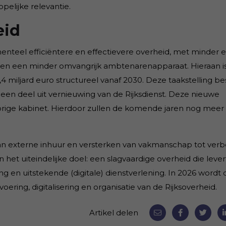
pelijke relevantie.
eid
nteel efficiëntere en effectievere overheid, met minder 
en een minder omvangrijk ambtenarenapparaat. Hieraan i
4 miljard euro structureel vanaf 2030. Deze taakstelling be
 een deel uit vernieuwing van de Rijksdienst. Deze nieuwe
vorige kabinet. Hierdoor zullen de komende jaren nog meer
an externe inhuur en versterken van vakmanschap tot verb
an het uiteindelijke doel: een slagvaardige overheid die leve
en uitstekende (digitale) dienstverlening. In 2026 wordt d
ering, digitalisering en organisatie van de Rijksoverheid.
Artikel delen