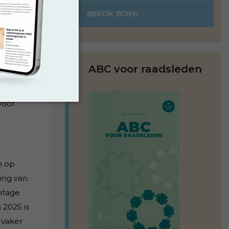
met
BEKIJK BOEK
 Beide
ABC voor raadsleden
 om
voor
n op
ling van
ntage
 2025 is
 vaker