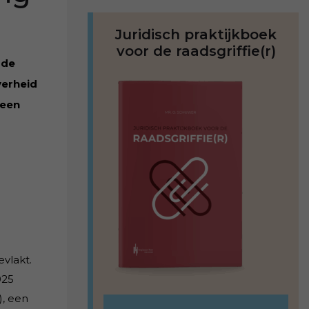
Juridisch praktijkboek
voor de raadsgriffie(r)
 de
verheid
 een
vlakt.
025
), een