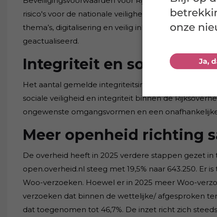
Beveiligingsvoorwaarden voor Rijksoverheidsopdrach
risico's voor de nationale veiligheid, zoals toegang to
thema’s, digitalisering en veilig inkopen, zijn ook o
geactualiseerd.
Integriteit en sociale vei
Het aantal gemelde integriteitsincidenten is gestege
sociale veiligheid en integriteit binnen de Rijksover
ongewenste omgangsvormen en een onafhankelijke i
Meer openheid richting 
De overheid heeft in 2025 verdere stappen gezet i
open.overheid.nl steeg met 19,5% naar 643.250. Er is
Woo-verzoeken. Hoewel er in 2025 meer Woo-verzoek
verzoeken dat binnen de wettelijke/ afgesproken term
dat toegenomen tot 46,7%. De inzet richt zich steed