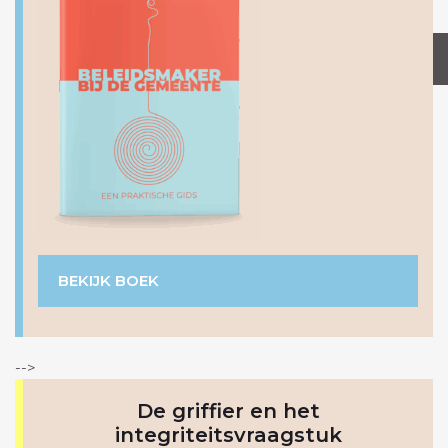
MEER INFORMATIE
BEKIJK BOEK
-->
De griffier en het
integriteitsvraagstuk