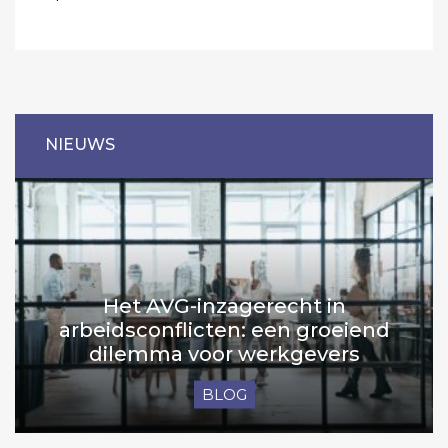
NIEUWS
Het AVG-inzagerecht in
arbeidsconflicten: een groeiend
dilemma voor werkgevers
BLOG