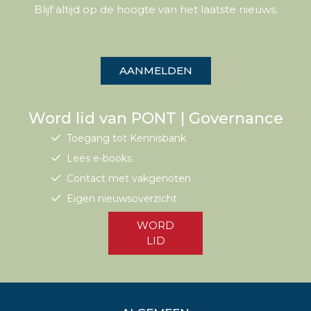
Blijf altijd op de hoogte van het laatste nieuws.
AANMELDEN
Word lid van PONT | Governance
Toegang tot Kennisbank
Lees e-books
Contact met vakgenoten
Eigen nieuwsoverzicht
WORD
LID