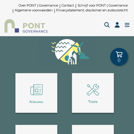
Over PONT | Governance
Contact
Schrijf voor PONT | Governance
Algemene voorwaarden
Privacystatement, disclaimer en auteursrecht
0