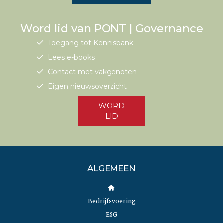
Word lid van PONT | Governance
Toegang tot Kennisbank
Lees e-books
Contact met vakgenoten
Eigen nieuwsoverzicht
WORD
LID
ALGEMEEN
Bedrijfsvoering
ESG