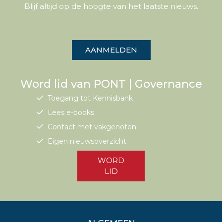
Blijf altijd op de hoogte van het laatste nieuws.
AANMELDEN
Word lid van PONT | Governance
Toegang tot Kennisbank
Lees e-books
Contact met vakgenoten
Eigen nieuwsoverzicht
WORD
LID