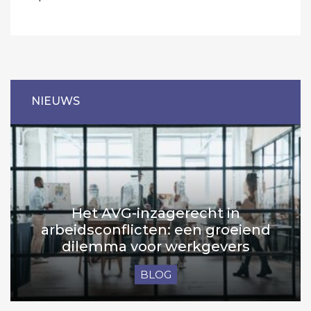
NIEUWS
Het AVG-inzagerecht in
arbeidsconflicten: een groeiend
dilemma voor werkgevers
BLOG