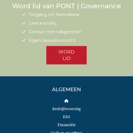
Word lid van PONT | Governance
Toegang tot Kennisbank
Lees e-books
Contact met vakgenoten
Eigen nieuwsoverzicht
WORD
LID
ALGEMEEN
Bedrijfsvoering
ESG
Financiën
Gedrag en cultuur