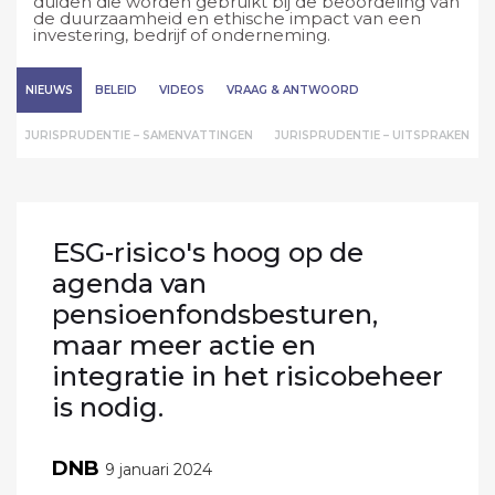
duiden die worden gebruikt bij de beoordeling van
de duurzaamheid en ethische impact van een
investering, bedrijf of onderneming.
NIEUWS
BELEID
VIDEOS
VRAAG & ANTWOORD
JURISPRUDENTIE – SAMENVATTINGEN
JURISPRUDENTIE – UITSPRAKEN
ESG-risico's hoog op de
agenda van
pensioenfondsbesturen,
maar meer actie en
integratie in het risicobeheer
is nodig.
DNB
9 januari 2024