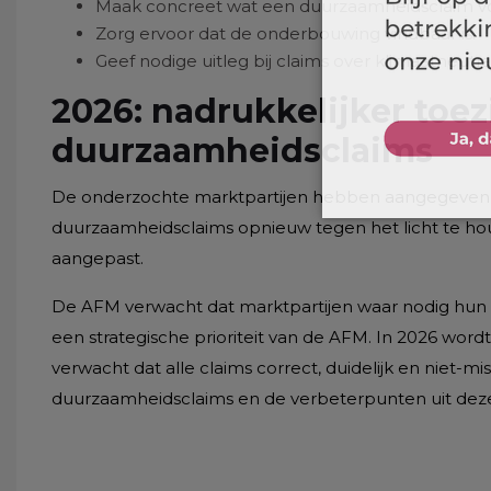
Maak concreet wat een duurzaamheidsclaim voo
Zorg ervoor dat de onderbouwing vindbaar is.
Geef nodige uitleg bij claims over klimaatneutral
2026: nadrukkelijker toez
duurzaamheidsclaims
De onderzochte marktpartijen hebben aangegeven 
duurzaamheidsclaims opnieuw tegen het licht te ho
aangepast.
De AFM verwacht dat marktpartijen waar nodig hun c
een strategische prioriteit van de AFM. In 2026 w
verwacht dat alle claims correct, duidelijk en niet-mi
duurzaamheidsclaims en de verbeterpunten uit deze