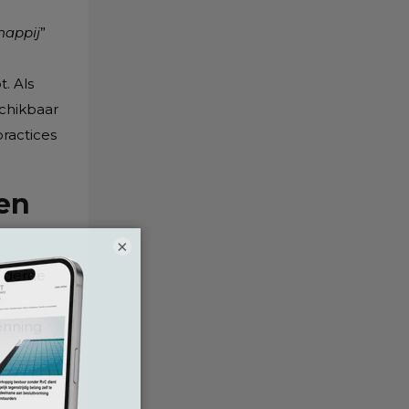
happij
”
. Als
chikbaar
practices
ten
×
e derde
enning