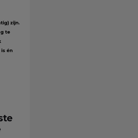
g) zijn.
g te
k
is én
ste
e