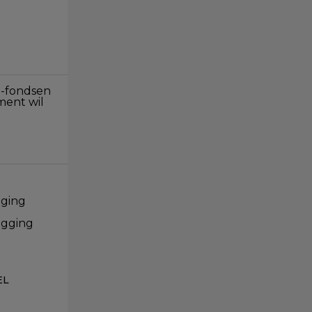
G-fondsen
ment wil
iging
egging
EL