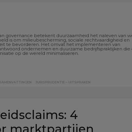
an governance betekent duurzaamheid het naleven van w
eld is om milieubescherming, sociale rechtvaardigheid en
teit te bevorderen. Het omvat het implementeren van
antwoord ondernemen en duurzame bedrijfspraktijken die
isatie op de wereld minimaliseren.
 SAMENVATTINGEN
JURISPRUDENTIE – UITSPRAKEN
eidsclaims: 4
r marktpartijen