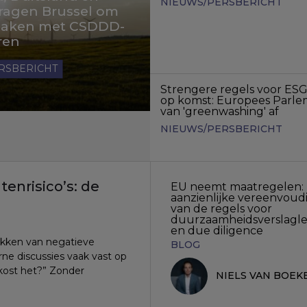
NIEUWS/PERSBERICHT
ragen Brussel om
 maken met CSDDD-
ren
RSBERICHT
Strengere regels voor ES
op komst: Europees Parle
van 'greenwashing' af
NIEUWS/PERSBERICHT
nrisico’s: de
EU neemt maatregelen:
aanzienlijke vereenvoud
van de regels voor
duurzaamheidsverslagl
en due diligence
pakken van negatieve
BLOG
rne discussies vaak vast op
 kost het?” Zonder
NIELS VAN BOEK