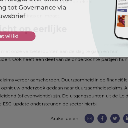
r de marktpartij of het product betekent.
iteit, ESG-ratings en impact.
icht op eerlijke
met onze verbeterpunten aan de slag te gaan en hun
uden. Ook heeft een deel van de onderzochte partijen hun
laims verder aanscherpen. Duurzaamheid in de financiële 
ordt opnieuw onderzoek gedaan naar duurzaamheidsclaims. 
sleidend (of evenwichtig) zijn. De uitgangspunten uit de Lei
 ESG-update ondersteunen de sector hierbij.
Artikel delen