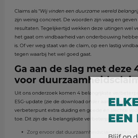
Claims als “
Wij vinden een duurzame wereld belangri
zijn weinig concreet. De woorden zijn vaag en geve
resultaten. Tegelijkertijd wekken deze uitingen wel 
het gaat om vindbaarheid van onderbouwing hebben
is. Of ver weg staat van de claim, op een lastig vi
tegen waarbij het wel goed gaat.
Ga aan de slag met deze 
voor duurzaamheidsclai
Uit ons onderzoek komen 4 belangrijkste verbeterp
ESG-update (zie de download onder aan de pagina)
verbeterpunt extra duiding en goede en slechte vo
toe. Dit zijn de 4 belangrijkste verbeterpunten:
Zorg ervoor dat duurzaamheidsclaims een juist 