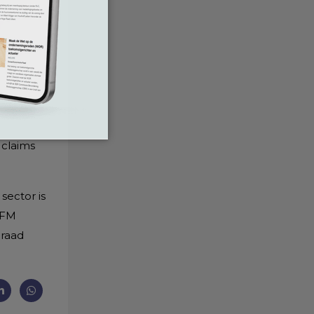
 claims
sector is
AFM
draad