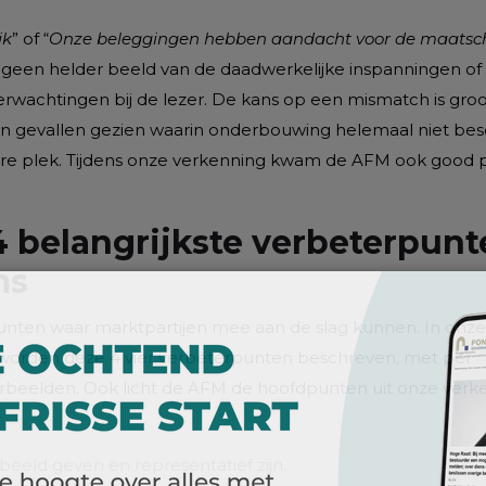
jk
” of “
Onze beleggingen hebben aandacht voor de maatsc
n geen helder beeld van de daadwerkelijke inspanningen of
verwachtingen bij de lezer. De kans op een mismatch is groot
 gevallen gezien waarin onderbouwing helemaal niet bes
ndbare plek. Tijdens onze verkenning kwam de AFM ook good 
4 belangrijkste verbeterpun
ms
unten waar marktpartijen mee aan de slag kunnen. In onz
 worden deze 4 vier verbeterpunten beschreven, met per
orbeelden. Ook licht de AFM de hoofdpunten uit onze verk
beeld geven en representatief zijn.