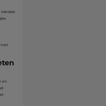
transitie
ijke
 met
eten
n en
ad
et