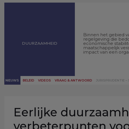
Binnen het gebied v
regelgeving die bedo
economische stabili
DUURZAAMHEID
maatschappelijk ver
impact van een organ
NIEUWS
BELEID
VIDEOS
VRAAG & ANTWOORD
JURISPRUDENTIE –
Eerlijke duurzaamh
verbeterpunten voo