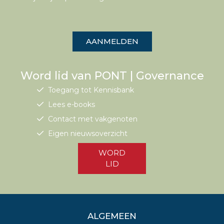
AANMELDEN
Word lid van PONT | Governance
Toegang tot Kennisbank
Lees e-books
Contact met vakgenoten
Eigen nieuwsoverzicht
WORD
LID
ALGEMEEN