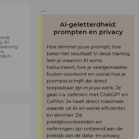
-->
AI-geletterdheid:
prompten en privacy
eeds
. AI
naleving
Hoe slimmer jouw prompt, hoe
k,
beter het resultaat! In deze training
rden.
leer je waarom AI soms
hallucineert, hoe je veelgemaakte
fouten voorkomt en vooral hoe je
prompts schrijft die direct
toepasbaar zijn in jouw werk. Je
gaat o.a. oefenen met ChatGPT en
CoPilot. Je haalt direct maximale
waarde uit AI en werkt efficiënter
en slimmer. De
praktijkvoorbeelden en
oefeningen zijn ontleend aan de
praktijk van de data- en privacy