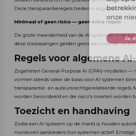
Deze transparantieregels treden in augustus 2026 in
Minimaal of geen risico — geen extra regels
De grote meerderheid van de AI-systemen in de EU val
deze toepassingen gelden geen aanvullende verplic
Regels voor algemene AI
Zogeheten General-Purpose AI (GPAI)-modellen — m
vormen steeds vaker de basis voor AI-systemen binn
transparantie- en auteursrechtgerelateerde regels.
worden beoordeeld en die risico's moeten worden bep
Toezicht en handhaving
Zodra een AI-systeem op de markt is, houden autorit
monitoren aanbieders hun systemen actief. Ernstige