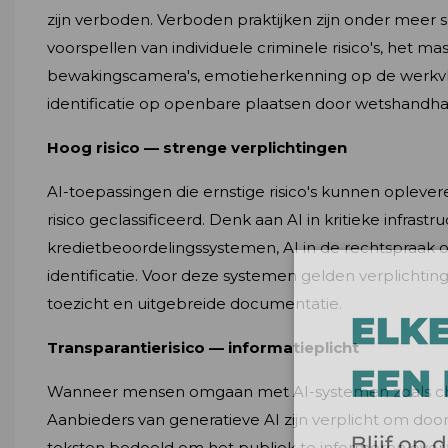
zijn verboden. Verboden praktijken zijn onder meer sc
voorspellen van individuele criminele risico's, het m
bewakingscamera's, emotieherkenning op de werkvloe
identificatie op openbare plaatsen door wetshandhavi
Hoog risico — strenge verplichtingen
AI-toepassingen die ernstige risico's kunnen opleve
risico geclassificeerd. Denk aan AI in kritieke infrastru
kredietbeoordelingssystemen, AI in de rechtspraak o
identificatie. Voor deze systemen gelden verplichtin
toezicht en uitgebreide documentatie.
Transparantierisico — informatieplicht
Wanneer mensen omgaan met AI-systemen zoals cha
Aanbieders van generatieve AI zijn verplicht om do
teksten bedoeld om het publiek te informeren over