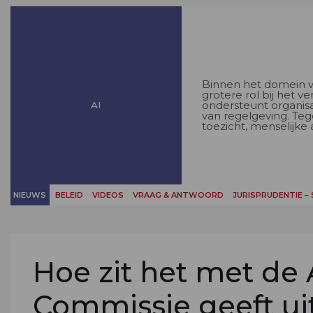
Binnen het domein va
grotere rol bij het v
ondersteunt organisa
AI
van regelgeving. Tege
toezicht, menselijke
NIEUWS
BELEID
VIDEOS
VRAAG & ANTWOORD
JURISPRUDENTIE –
Hoe zit het met de
Commissie geeft ui