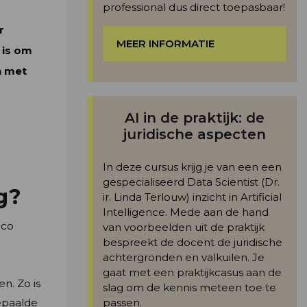
professional dus direct toepasbaar!
r
MEER INFORMATIE
 is om
n met
AI in de praktijk: de
juridische aspecten
In deze cursus krijg je van een een
gespecialiseerd Data Scientist (Dr.
g?
ir. Linda Terlouw) inzicht in Artificial
Intelligence. Mede aan de hand
ico
van voorbeelden uit de praktijk
bespreekt de docent de juridische
achtergronden en valkuilen. Je
gaat met een praktijkcasus aan de
n. Zo is
slag om de kennis meteen toe te
epaalde
passen.