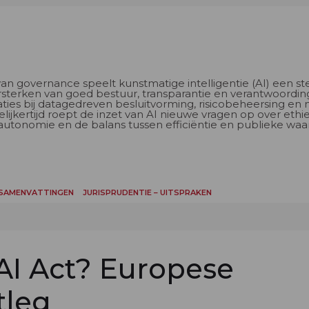
n governance speelt kunstmatige intelligentie (AI) een st
ersterken van goed bestuur, transparantie en verantwoording
ties bij datagedreven besluitvorming, risicobeheersing en 
lijkertijd roept de inzet van AI nieuwe vragen op over ethie
 autonomie en de balans tussen efficiëntie en publieke waa
 SAMENVATTINGEN
JURISPRUDENTIE – UITSPRAKEN
 AI Act? Europese
tleg