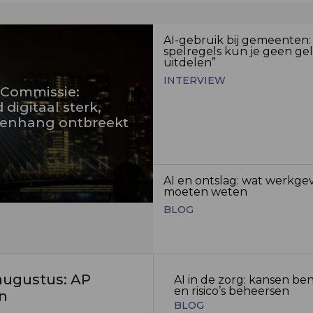
AI-gebruik bij gemeenten:
spelregels kun je geen ge
uitdelen”
INTERVIEW
 Commissie:
digitaal sterk,
enhang ontbreekt
AI en ontslag: wat werkge
moeten weten
BLOG
 augustus: AP
AI in de zorg: kansen be
en risico’s beheersen
en
BLOG