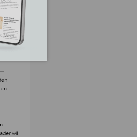
s. Voor
 —
den
ien
en
ader wil