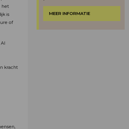
n het
MEER INFORMATIE
jk is
ure of
 AI
n kracht
mensen,