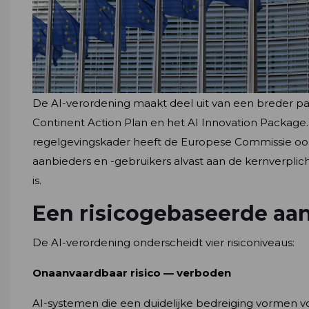
De AI-verordening maakt deel uit van een breder 
Continent Action Plan en het AI Innovation Package
regelgevingskader heeft de Europese Commissie ook het
aanbieders en -gebruikers alvast aan de kernverplic
is.
Een risicogebaseerde aa
De AI-verordening onderscheidt vier risiconiveaus:
Onaanvaardbaar risico — verboden
AI-systemen die een duidelijke bedreiging vormen v