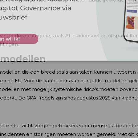
 werking.
t in deze categorie, zoals AI in videospellen of spamfilter
htingen.
-modellen
odellen die een breed scala aan taken kunnen uitvoeren
en de EU. Voor de aanbieders van dergelijke modellen gel
 Modellen met mogelijk systemische risico's moeten bovend
erkt. De GPAI-regels zijn sinds augustus 2025 van kracht.
eiten toezicht, zorgen gebruikers voor menselijk toezicht 
 incidenten en storingen moeten worden gemeld. Met dit k