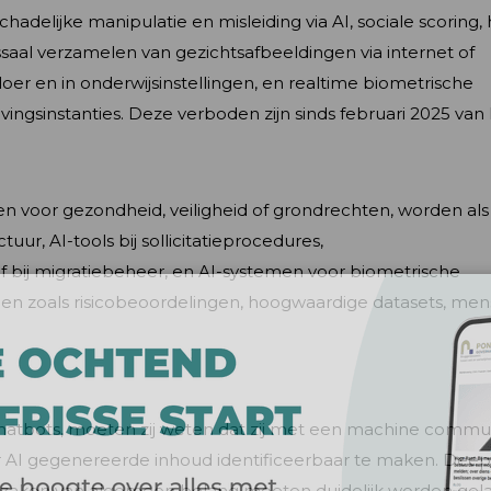
hadelijke manipulatie en misleiding via AI, sociale scoring, 
assaal verzamelen van gezichtsafbeeldingen via internet of
r en in onderwijsinstellingen, en realtime biometrische
ngsinstanties. Deze verboden zijn sinds februari 2025 van 
ren voor gezondheid, veiligheid of grondrechten, worden al
ctuur, AI-tools bij sollicitatieprocedures,
f bij migratiebeheer, en AI-systemen voor biometrische
gen zoals risicobeoordelingen, hoogwaardige datasets, mens
tbots, moeten zij weten dat zij met een machine commu
or AI gegenereerde inhoud identificeerbaar te maken. Dee
 zaken van algemeen belang moeten duidelijk worden gela