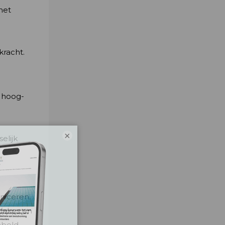
het
kracht.
s hoog-
×
elijk
niceren.
pfakes en
beld.