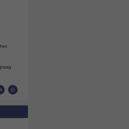
 het
graag