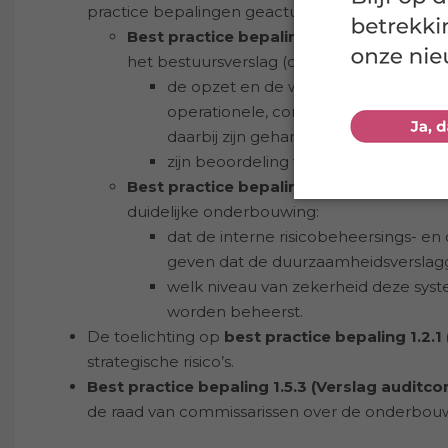
practice bepalingen geactualiseerd om de inhou
Best practice bepaling 1.4.2 (Verantwoo
het bestuursverslag (ook) verantwoording 
de opzet en de werking van de inter
operationele, compliance en verslag
daarbij zijn gehanteerd; en
zijn beoordeling van de effectiviteit
Best practice bepaling 1.4.3 (Verklaring
duidelijke onderbouwing:
dat de interne risicobeheersings- e
geven dat de duurzaamheidsverslagg
welk niveau van zekerheid deze syst
worden beheerst.
De toelichting op
best practice bepaling 1.2.1
strategische risico’s.
Best practice bepaling 1.5.3 (Verslag auditc
de raad van commissarissen over de onderbouwin