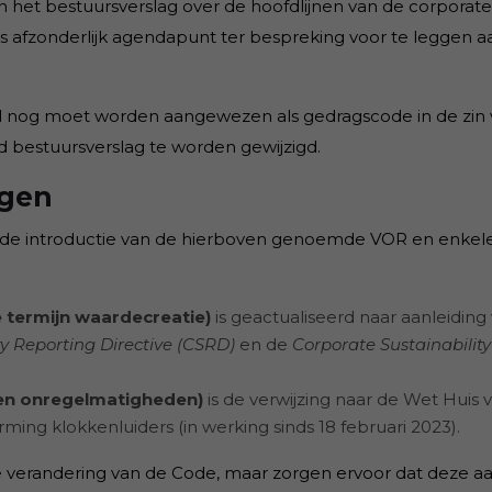
het bestuursverslag over de hoofdlijnen van de corporate
s afzonderlijk agendapunt ter bespreking voor te leggen a
 nog moet worden aangewezen als gedragscode in de zin v
ud bestuursverslag te worden gewijzigd.
ngen
ot de introductie van de hierboven genoemde VOR en enkel
e termijn waardecreatie)
is geactualiseerd naar aanleiding
ty Reporting Directive (CSRD)
en de
Corporate Sustainabilit
 en onregelmatigheden)
is de verwijzing naar de Wet Huis 
ng klokkenluiders (in werking sinds 18 februari 2023).
verandering van de Code, maar zorgen ervoor dat deze aans