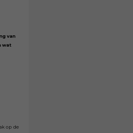
ing van
n wat
aak op de