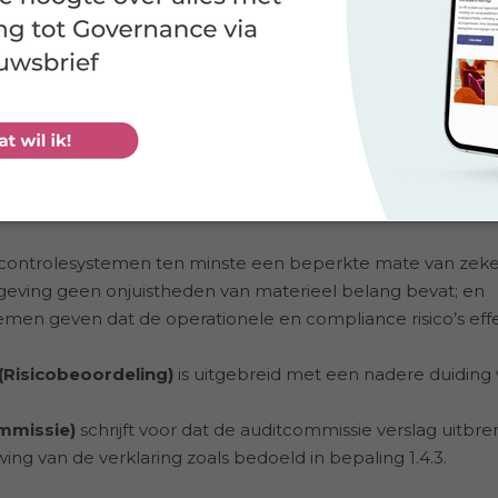
delijke vereisten aan de VOR te beschrijven:
rding in het bestuursverslag)
schrijft nu voor dat het best
aflegt over:
ne risicobeheersings- en controlesystemen op het gebied 
gevingsrisico’s over het afgelopen boekjaar, en welke raa
 van deze systemen.
 van het bestuur)
schrijft nu voor dat het bestuur verklaart
n controlesystemen ten minste een beperkte mate van zek
eving geen onjuistheden van materieel belang bevat; en
emen geven dat de operationele en compliance risico’s effe
 (Risicobeoordeling)
is uitgebreid met een nadere duiding
ommissie)
schrijft voor dat de auditcommissie verslag uitbre
g van de verklaring zoals bedoeld in bepaling 1.4.3.