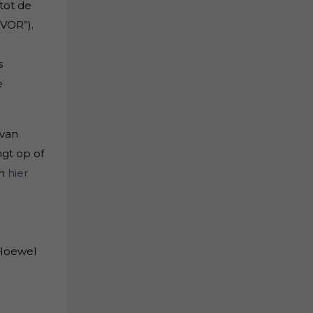
tot de
VOR”).
s
e
 van
gt op of
an
hier
 Hoewel