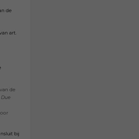
an de
an art.
e
 van de
y Due
voor
luit bij