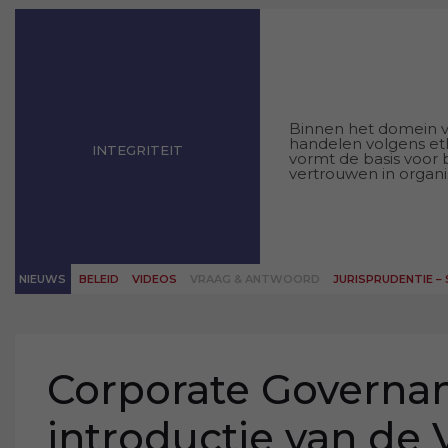
Binnen het domein van
handelen volgens eth
INTEGRITEIT
vormt de basis voor
vertrouwen in organisa
NIEUWS
BELEID
VIDEOS
VRAAG & ANTWOORD
JURISPRUDENTIE –
Corporate Governan
introductie van de 