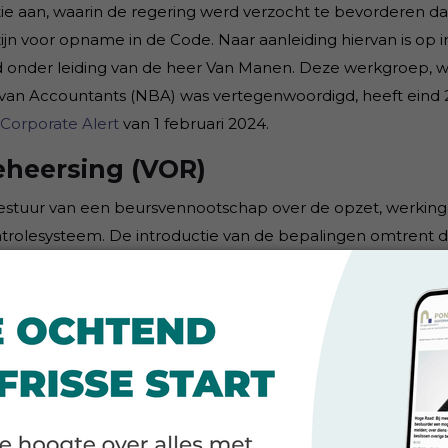
 aan, waarin de regering werd verzocht te bevorderen dat 
n voor opname in de Code. Naar aanleiding hiervan is op ini
d onder leiding van de heer Van Manen. Deze werkgroep, w
 van Accountants (NBA) was vertegenwoordigd, heeft eind
Corporate Alert
van 1 februari 2024.
eheersing (VOR)
 bestuur van een beursvennootschap over de opzet, werking
 controlesysteem. De introductie van de bepalingen omtrent
perationele, compliance- en verslagleggingsrisico’s te ve
emming van de schragende partijen heeft de nieuw aange
r de VOR zonder voorafgaande consultatie integraal in de
cipes en best practice bepalingen, en de daarbij behore
eheersing)
is de toelichting aangevuld en zijn de volgende 