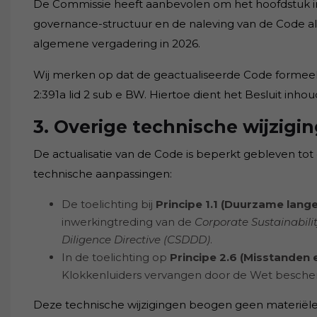
De Commissie heeft aanbevolen om het hoofdstuk in 
governance-structuur en de naleving van de Code al
algemene vergadering in 2026.
Wij merken op dat de geactualiseerde Code formeel
2:391a lid 2 sub e BW. Hiertoe dient het Besluit inho
3. Overige technische wijzigi
De actualisatie van de Code is beperkt gebleven t
technische aanpassingen:
De toelichting bij
Principe 1.1 (Duurzame lang
inwerkingtreding van de
Corporate Sustainabili
Diligence Directive (CSDDD)
.
In de toelichting op
Principe 2.6 (Misstanden
Klokkenluiders vervangen door de Wet beschermi
Deze technische wijzigingen beogen geen materiële 