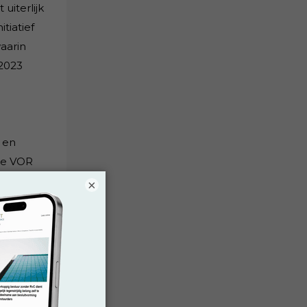
uiterlijk
tiatief
aarin
 2023
 en
 de VOR
rgroten.
×
treden
 Code op
nde
best