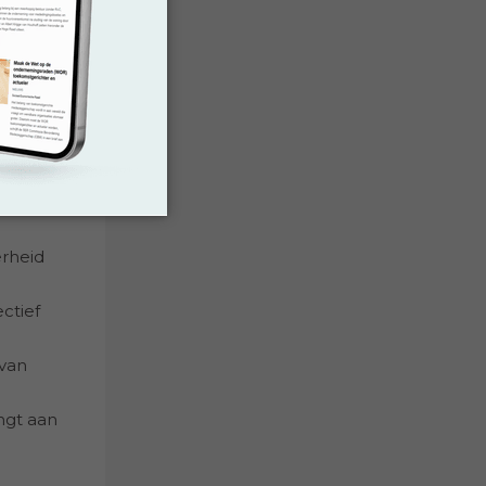
uur in
van
mwerken
, met
erheid
ctief
 van
ngt aan