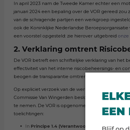
In april 2023 nam de Tweede Kamer echter een motie
januari 2024 een bepaling over de VOR gereed zou zij
van de schragende partijen een werkgroep ingestel
ook de Koninklijke Nederlandse Beroepsorganisatie
een voorstel opgesteld: zie hierover uitgebreid
onze 
2. Verklaring omtrent Risicob
De VOR betreft een schriftelijke verklaring van het
effectiviteit van het interne risicobeheersings- en
beogen de transparantie omtrent de beheersing van o
Op expliciet verzoek van de werkgroep en met inst
Commissie Van Wingerden besloten het voorstel voo
te nemen. De VOR is opgenomen in de volgende prin
toelichtingen:
In
Principe 1.4 (Verantwoording over risicob