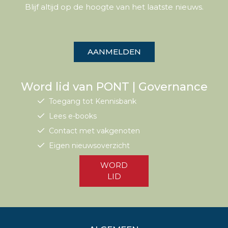
Blijf altijd op de hoogte van het laatste nieuws.
AANMELDEN
Word lid van PONT | Governance
Toegang tot Kennisbank
Lees e-books
Contact met vakgenoten
Eigen nieuwsoverzicht
WORD
LID