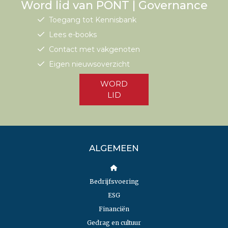
Word lid van PONT | Governance
Toegang tot Kennisbank
Lees e-books
Contact met vakgenoten
Eigen nieuwsoverzicht
WORD
LID
ALGEMEEN
Bedrijfsvoering
ESG
Financiën
Gedrag en cultuur