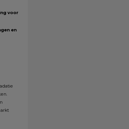
ing voor
ingen en
adatie
en.
en
arkt