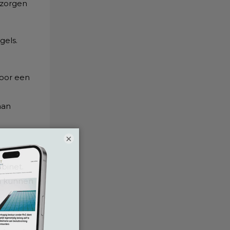
 zorgen
gels.
voor een
aan
×
abinet.
en kunnen