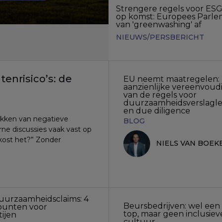
Strengere regels voor ES
op komst: Europees Parle
van 'greenwashing' af
NIEUWS/PERSBERICHT
nrisico’s: de
EU neemt maatregelen:
aanzienlijke vereenvoud
van de regels voor
duurzaamheidsverslagl
en due diligence
pakken van negatieve
BLOG
rne discussies vaak vast op
 kost het?” Zonder
NIELS VAN BOEK
duurzaamheidsclaims: 4
Beursbedrijven: wel een 
punten voor
top, maar geen inclusiev
ijen
cultuur