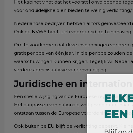
Het kabinet vindt dat het voorstel onvoldoende te
voor onduidelijkheid en bieden te weinig verlichting,”
Nederlandse bedrijven hebben al fors geïnvesteerd 
Ook de NVWA heeft zich voorbereid op handhaving
Om te voorkomen dat deze inspanningen verloren gaan
gratieperiode van één jaar. In die periode zouden be
waarschuwingen kunnen krijgen. Tegelijk wil Neder
verdere administratieve vereenvoudiging.
Juridische en internatio
Een snelle wijziging van de Europese regels kan bove
Het aanpassen van nationale wetgeving duurt naar sch
ontstaan tussen de Europese verordening en de Ned
Ook buiten de EU blijft de verlichting beperkt. Kle