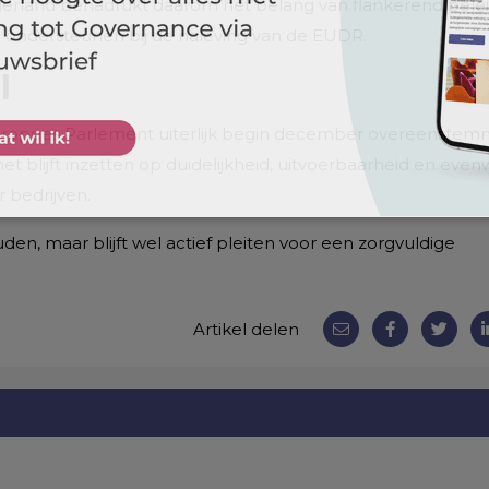
derland benadrukt daarom het belang van flankerend beleid
 ondersteunen bij de naleving van de EUDR.
l
uropees Parlement uiterlijk begin december overeenstem
 blijft inzetten op duidelijkheid, uitvoerbaarheid en even
 bedrijven.
den, maar blijft wel actief pleiten voor een zorgvuldige
Artikel delen