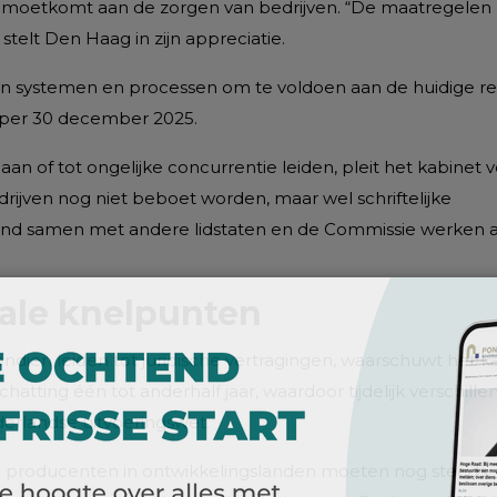
gemoetkomt aan de zorgen van bedrijven. “De maatregelen
 stelt Den Haag in zijn appreciatie.
in systemen en processen om te voldoen aan de huidige re
 per 30 december 2025.
 of tot ongelijke concurrentie leiden, pleit het kabinet 
drijven nog niet beboet worden, maar wel schriftelijke
land samen met andere lidstaten en de Commissie werken 
nale knelpunten
ndien leiden tot juridische vertragingen, waarschuwt het k
atting één tot anderhalf jaar, waardoor tijdelijk verschill
erlandse uitvoeringswet.
ine producenten in ontwikkelingslanden moeten nog steeds