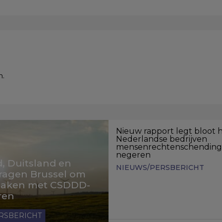
n.
Nieuw rapport legt bloot 
Nederlandse bedrijven
mensenrechtenschendin
negeren
, Duitsland en
NIEUWS/PERSBERICHT
ragen Brussel om
 maken met CSDDD-
ren
RSBERICHT