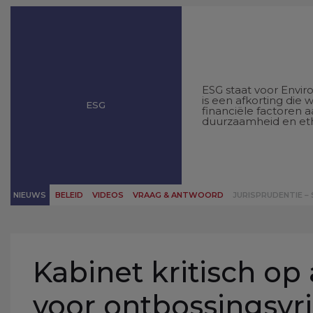
ESG staat voor Envir
is een afkorting die 
ESG
financiële factoren 
duurzaamheid en ethi
NIEUWS
BELEID
VIDEOS
VRAAG & ANTWOORD
JURISPRUDENTIE –
Kabinet kritisch op
voor ontbossingsvr