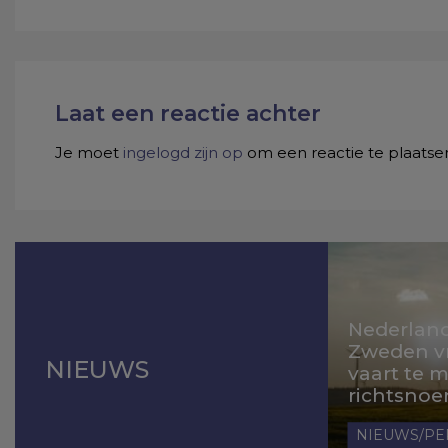
Laat een reactie achter
Je moet
ingelogd zijn op
om een reactie te plaatse
Nederland
Zweden v
NIEUWS
vaart te
richtsnoe
NIEUWS/PE