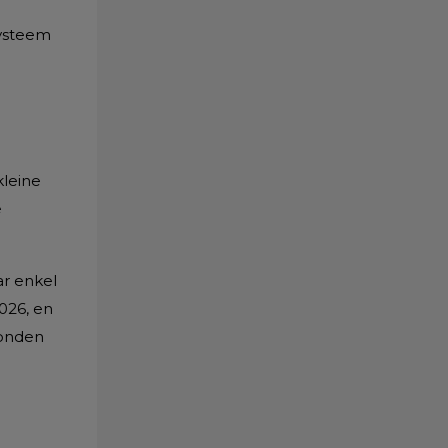
systeem
kleine
e
ar enkel
026, en
vonden