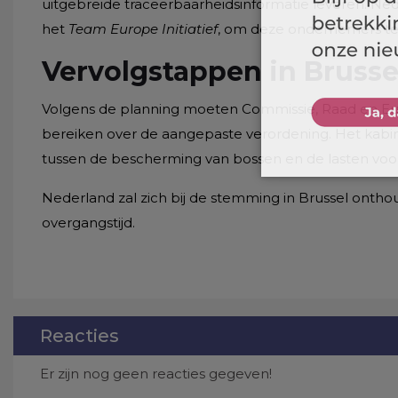
uitgebreide traceerbaarheidsinformatie leveren. Ne
het
Team Europe Initiatief
, om deze ondernemers te
Vervolgstappen in Brusse
Volgens de planning moeten Commissie, Raad en E
bereiken over de aangepaste verordening. Het kabinet
tussen de bescherming van bossen en de lasten voor
Nederland zal zich bij de stemming in Brussel onthou
overgangstijd.
Reacties
Er zijn nog geen reacties gegeven!