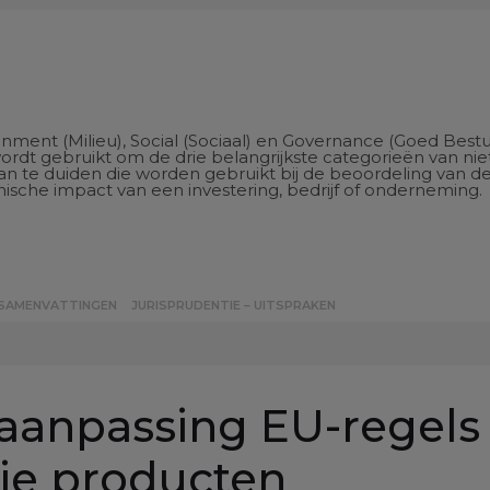
onment (Milieu), Social (Sociaal) en Governance (Goed Bestu
wordt gebruikt om de drie belangrijkste categorieën van nie
aan te duiden die worden gebruikt bij de beoordeling van d
sche impact van een investering, bedrijf of onderneming.
 SAMENVATTINGEN
JURISPRUDENTIE – UITSPRAKEN
 aanpassing EU-regels
ije producten