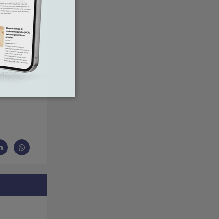
, zoals
ming
wicht