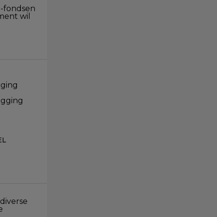
G-fondsen
ment wil
iging
egging
EL
diverse
e