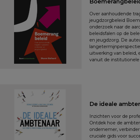
Boemerangbelei
Over aanhoudende trag
jeugdzorgbeleid Boeme
onderzoek naar de aar
beleidsfalen op de bel
en jeugdzorg. De auteu
langetermijnperspectie
uitwerking van beleid, 
vanuit de institutionel
De ideale ambte
Inzichten voor de profe
Ontdek hoe de ambtena
ondernemer, verbinder
cruciale gids voor suc