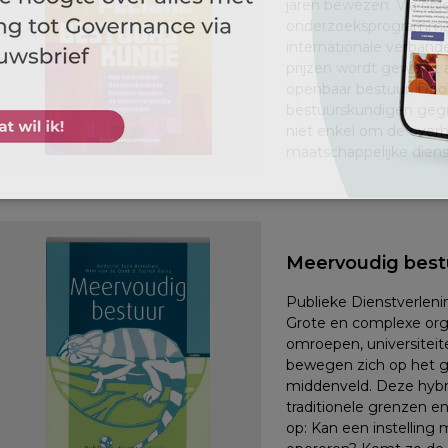
jaren bewezen. Via opl
onderzoeksprogramma’
internationale verbande
prijzen wordt gewerkt 
openbaar bestuur. Door
bestuurskundigen gegr
niet enkel om de overh
maatschappelijke dienst
Meervoudig best
Publieke Dienstverleni
Grote en complexe orga
omroepen, universitei
bewegen zich op het gr
middenveld. Deze hybr
traditionele grenzen 
op: Kan een instelling