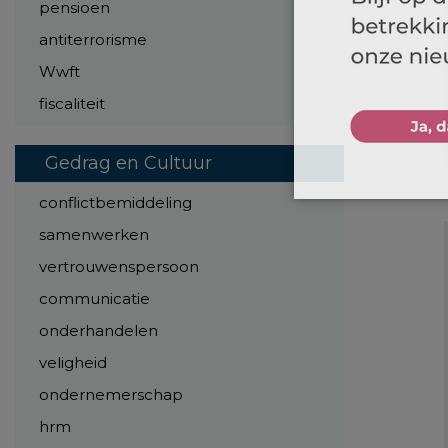
pensioen
antiterrorisme
Wwft
fiscaliteit
Gedrag en Cultuur
conflictbemiddeling
samenwerken
vertrouwenspersoon
communicatie
onderhandelen
veligheid
ondernemerschap
hrm