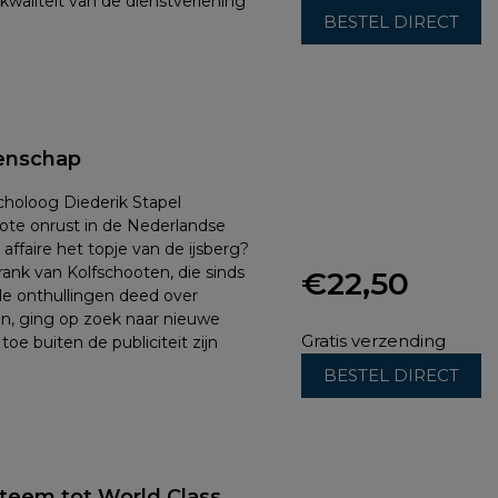
waliteit van de dienstverlening
BESTEL DIRECT
enschap
choloog Diederik Stapel
ote onrust in de Nederlandse
ffaire het topje van de ijsberg?
rank van Kolfschooten, die sinds
€
22,50
ele onthullingen deed over
en, ging op zoek naar nieuwe
Gratis verzending
toe buiten de publiciteit zijn
BESTEL DIRECT
steem tot World Class