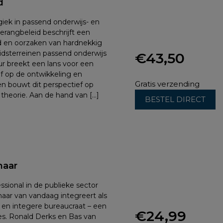
d
iek in passend onderwijs- en
rangbeleid beschrijft een
d en oorzaken van hardnekkig
eidsterreinen passend onderwijs
€
43,50
r breekt een lans voor een
f op de ontwikkeling en
Gratis verzending
en bouwt dit perspectief op
e theorie. Aan de hand van […]
BESTEL DIRECT
naar
ssional in de publieke sector
ar van vandaag integreert als
 en integere bureaucraat – een
€
24,99
ces. Ronald Derks en Bas van