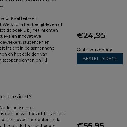
em
voor Kwaliteits- en
erkt u in het bedrijfsleven of
pt dit boek u bij het inrichten
€
24,95
tieve en innovatieve
dewerkers, studenten en
eeft inzicht in de samenhang
Gratis verzending
men en het opleiden van
BESTEL DIRECT
jn stappenplannen en […]
an toezicht?
n Nederlandse non-
is de raad van toezicht als er iets
 dat er zoveel incidenten in de
€
55,95
 Wat heeft de toezichthouder