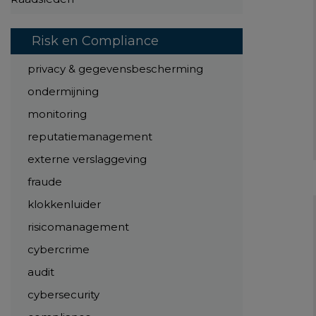
Risk en Compliance
privacy & gegevensbescherming
ondermijning
monitoring
reputatiemanagement
externe verslaggeving
fraude
klokkenluider
risicomanagement
cybercrime
audit
cybersecurity