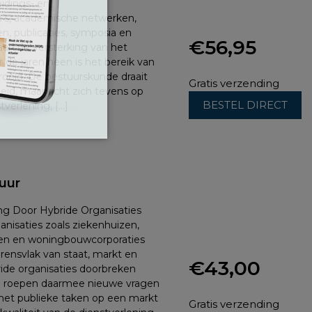
eidings- en
s, academische netwerken,
n, publicaties, symposia en
€
56,95
aan de versterking van het
 de jaren heen is het bereik van
oeid. De bestuurskunde draait
Gratis verzending
eid, maar richt zich tevens op
BESTEL DIRECT
verlening, […]
uur
ng Door Hybride Organisaties
nisaties zoals ziekenhuizen,
ten en woningbouwcorporaties
ensvlak van staat, markt en
€
43,00
ide organisaties doorbreken
en roepen daarmee nieuwe vragen
 met publieke taken op een markt
Gratis verzending