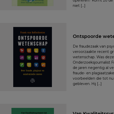
opereren? Komt zo de k
niet […]
Ontspoorde wet
De fraudezaak van psy
veroorzaakte recent gr
wetenschap. Was deze a
Onderzoeksjournalist F
de jaren negentig al v
fraude- en plagiaatzak
voorbeelden die tot nu 
gebleven. Hij […]
Van Kwaliteitssy