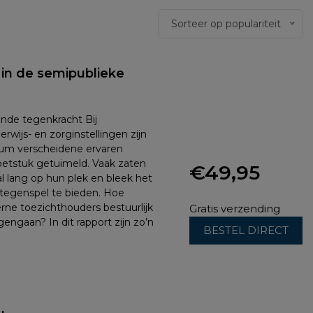
Sorteer op populariteit
l in de semipublieke
nde tegenkracht Bij
rwijs- en zorginstellingen zijn
um verscheidene ervaren
oetstuk getuimeld. Vaak zaten
€
49,95
l lang op hun plek en bleek het
 tegenspel te bieden. Hoe
rne toezichthouders bestuurlijk
Gratis verzending
gengaan? In dit rapport zijn zo’n
BESTEL DIRECT