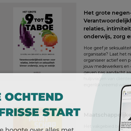
Het grote negen-t
Verantwoordelij
relaties, intimite
onderwijs, zorg e
Hoe geef je seksualiteit
organisatie? Laat het n
organiseer actief een 
jouw medewerkers en c
geven pas aandacht aan 
hulpvragen van cliënte
eigenlijk vreemd want s
Maatschappelijk
Het vakgebied bestuur