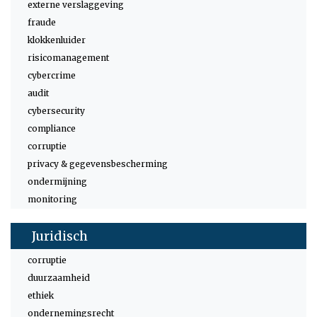
externe verslaggeving
fraude
klokkenluider
risicomanagement
cybercrime
audit
cybersecurity
compliance
corruptie
privacy & gegevensbescherming
ondermijning
monitoring
Juridisch
corruptie
duurzaamheid
ethiek
ondernemingsrecht