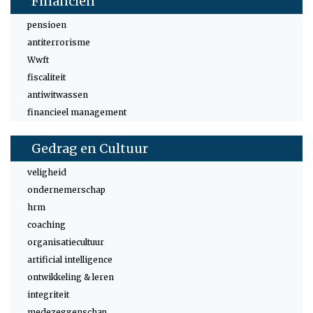
Financiën
pensioen
antiterrorisme
Wwft
fiscaliteit
antiwitwassen
financieel management
Gedrag en Cultuur
veligheid
ondernemerschap
hrm
coaching
organisatiecultuur
artificial intelligence
ontwikkeling & leren
integriteit
medezeggenschap