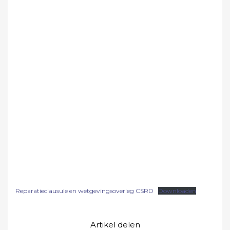
Reparatieclausule en wetgevingsoverleg CSRD
Downloaden
Artikel delen