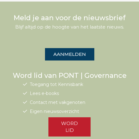
Meld je aan voor de nieuwsbrief
Blijf altijd op de hoogte van het laatste nieuws.
AANMELDEN
Word lid van PONT | Governance
Toegang tot Kennisbank
Lees e-books
Contact met vakgenoten
Eigen nieuwsoverzicht
WORD
LID