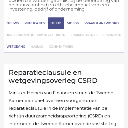
duiden die worden gebruikt bij de beoordeling van
de duurzaamheid en ethische impact van een
investering, bedrijf of onderneming.
NIEUWS
PUBLICATIES
BELEID
VIDEOS
VRAAG & ANTWOORD
JURISPRUDENTIE – SAMENVATTINGEN
JURISPRUDENTIE – UITSPRAKEN
WETGEVING
NASLAG
COMMENTAREN
Reparatieclausule en
wetgevingsoverleg CSRD
Minister Heinen van Financiën stuurt de Tweede
Kamer een brief over een voorgenomen
reparatieclausule in de implementatie van de
richtlijn duurzaamheidsrapportering (CSRD) en
informeert de Tweede Kamer over de vaststelling