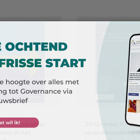
t transparantie
ZIFO-reeks 11 – De
uwen in het
veranderende rol 