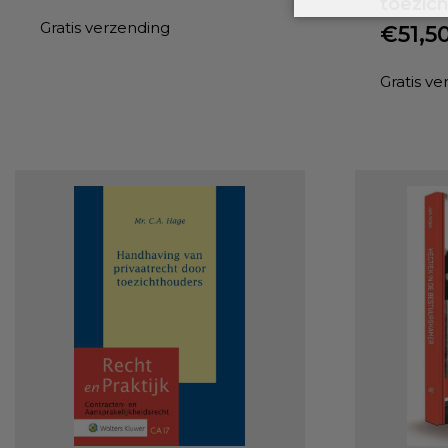
toezich
Gratis verzending
€
51,5
Gratis v