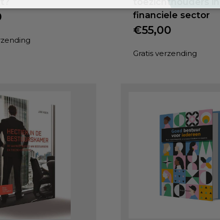
t?
toezichthouders in
financiele sector
0
€
55,00
erzending
Gratis verzending