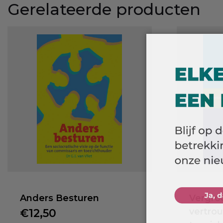
Gerelateerde producten
Anders Besturen
Vergroo
vertro
€
12,50