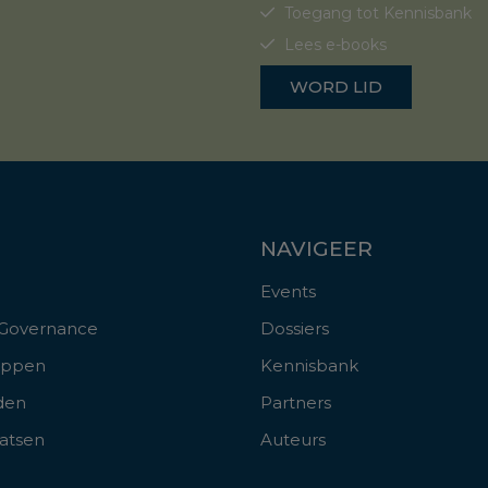
Toegang tot Kennisbank
Lees e-books
WORD LID
NAVIGEER
Events
 Governance
Dossiers
appen
Kennisbank
den
Partners
aatsen
Auteurs