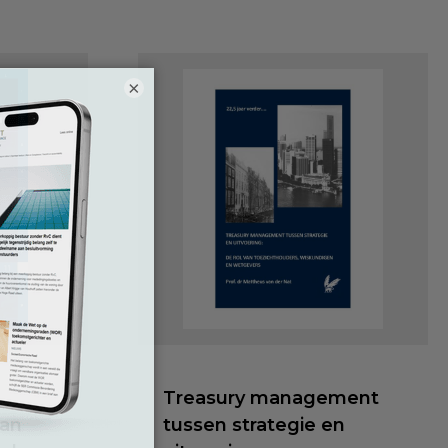
×
Treasury management
van
tussen strategie en