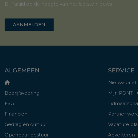
Blijf altijd op de hoogte van het laatste nieuws.
AANMELDEN
ALGEMEEN
SERVICE
Nieuwsbrief
Bedrijfsvoering
Mijn PONT |
ESG
Lidmaatsch
Financiën
Partner wor
Gedrag en cultuur
Vacature pl
Openbaar bestuur
Adverteren