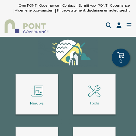
Over PONT | Governance
Contact
Schrijf voor PONT | Governance
Algemene voorwaarden
Privacystatement, disclaimer en auteursrecht
0