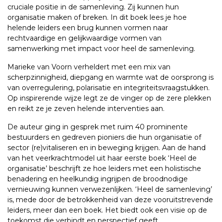
cruciale positie in de samenleving. Zij kunnen hun
organisatie maken of breken. In dit boek lees je hoe
helende leiders een brug kunnen vormen naar
rechtvaardige en gelijkwaardige vormen van
samenwerking met impact voor heel de samenleving.
Marieke van Voorn verheldert met een mix van
scherpzinnigheid, diepgang en warmte wat de oorsprong is
van overregulering, polarisatie en integriteitsvraagstukken.
Op inspirerende wijze legt ze de vinger op de zere plekken
en reikt ze je zeven helende interventies aan.
De auteur ging in gesprek met ruim 40 prominente
bestuurders en gedreven pioniers die hun organisatie of
sector (re)vitaliseren en in beweging krijgen. Aan de hand
van het veerkrachtmodel uit haar eerste boek ‘Heel de
organisatie’ beschrijft ze hoe leiders met een holistische
benadering en heelkundig ingrijpen de broodnodige
vernieuwing kunnen verwezenlijken. ‘Heel de samenleving’
is, mede door de betrokkenheid van deze vooruitstrevende
leiders, meer dan een boek. Het biedt ook een visie op de
toekomst die verbindt en perspectief geeft.