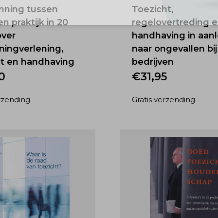
nning tussen
Toezicht,
en praktijk in 20
regelovertreding 
over
handhaving in aan
ningverlening,
naar ongevallen bij
ht en handhaving
bedrijven
0
€
31,95
erzending
Gratis verzending