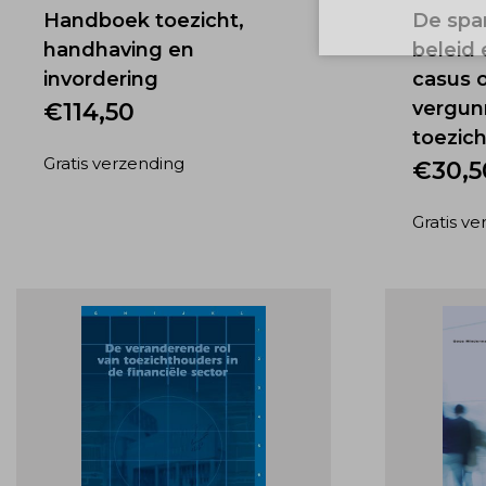
Handboek toezicht,
De spa
handhaving en
beleid 
invordering
casus 
vergun
€
114,50
toezic
Gratis verzending
€
30,5
Gratis v