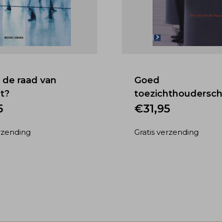
 de raad van
Goed
t?
toezichthoudersc
5
€
31,95
erzending
Gratis verzending