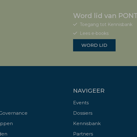
Word lid van PONT
Toegang tot Kennisbank
Lees e-books
WORD LID
NAVIGEER
Events
 Governance
Dossiers
appen
Kennisbank
den
Partners