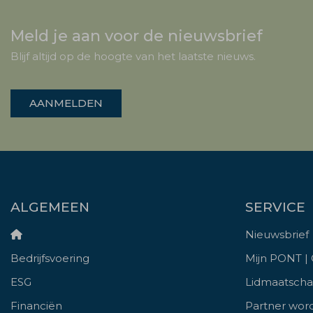
Meld je aan voor de nieuwsbrief
Blijf altijd op de hoogte van het laatste nieuws.
AANMELDEN
ALGEMEEN
SERVICE
Nieuwsbrief
Bedrijfsvoering
Mijn PONT |
ESG
Lidmaatsch
Financiën
Partner wor