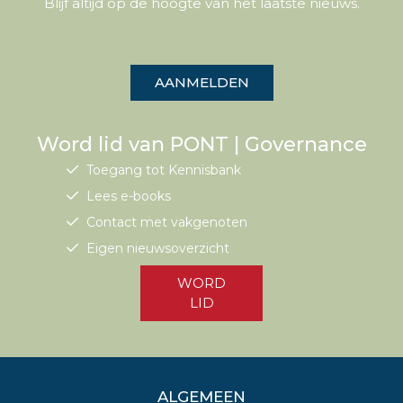
Blijf altijd op de hoogte van het laatste nieuws.
AANMELDEN
Word lid van PONT | Governance
Toegang tot Kennisbank
Lees e-books
Contact met vakgenoten
Eigen nieuwsoverzicht
WORD
LID
ALGEMEEN