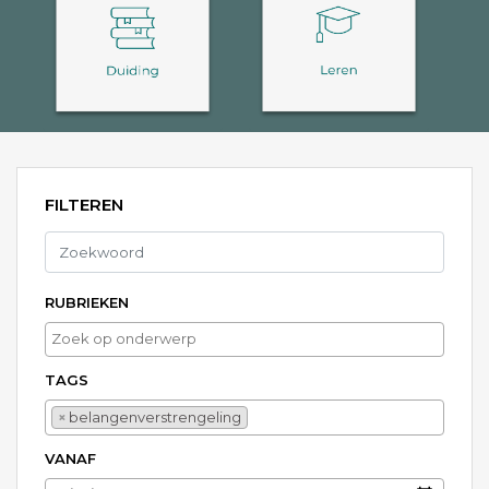
FILTEREN
RUBRIEKEN
TAGS
belangenverstrengeling
×
belangenverstrengeling
VANAF