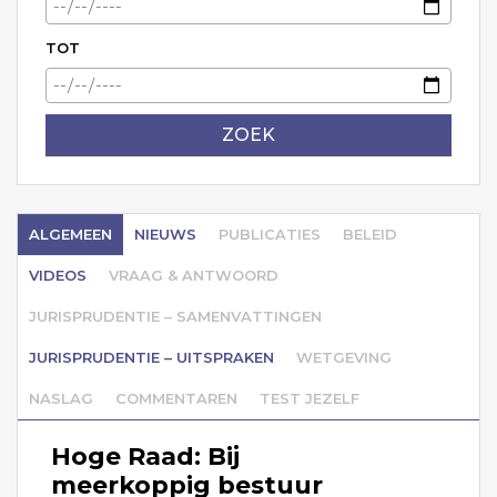
TOT
ZOEK
ALGEMEEN
NIEUWS
PUBLICATIES
BELEID
VIDEOS
VRAAG & ANTWOORD
JURISPRUDENTIE – SAMENVATTINGEN
JURISPRUDENTIE – UITSPRAKEN
WETGEVING
NASLAG
COMMENTAREN
TEST JEZELF
Hoge Raad: Bij
meerkoppig bestuur