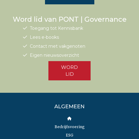
Word lid van PONT | Governance
Toegang tot Kennisbank
Lees e-books
Contact met vakgenoten
Eigen nieuwsoverzicht
WORD
LID
ALGEMEEN
Bedrijfsvoering
ESG