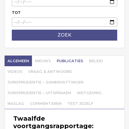
TOT
ZOEK
ALGEMEEN
NIEUWS
PUBLICATIES
BELEID
VIDEOS
VRAAG & ANTWOORD
JURISPRUDENTIE – SAMENVATTINGEN
JURISPRUDENTIE – UITSPRAKEN
WETGEVING
NASLAG
COMMENTAREN
TEST JEZELF
Twaalfde
voortgangsrapportage: