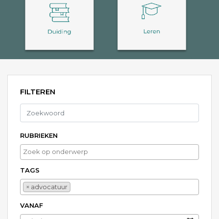
FILTEREN
RUBRIEKEN
TAGS
advocatuur
×
advocatuur
VANAF