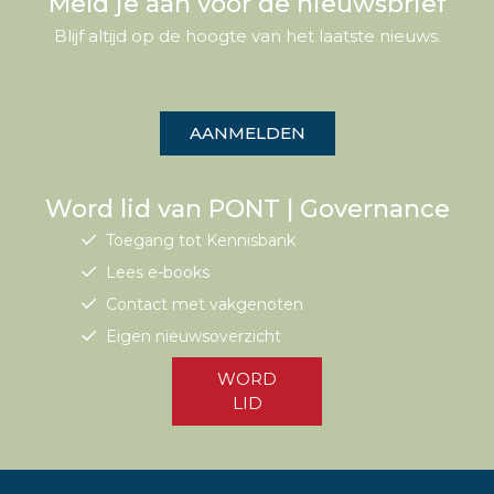
Meld je aan voor de nieuwsbrief
Blijf altijd op de hoogte van het laatste nieuws.
AANMELDEN
Word lid van PONT | Governance
Toegang tot Kennisbank
Lees e-books
Contact met vakgenoten
Eigen nieuwsoverzicht
WORD
LID