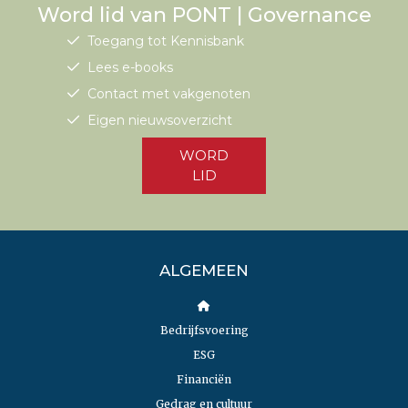
Word lid van PONT | Governance
Toegang tot Kennisbank
Lees e-books
Contact met vakgenoten
Eigen nieuwsoverzicht
WORD
LID
ALGEMEEN
Bedrijfsvoering
ESG
Financiën
Gedrag en cultuur