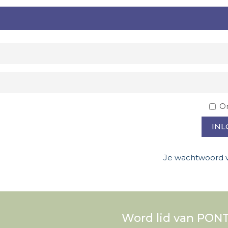
O
INL
Je wachtwoord 
Word lid van PONT