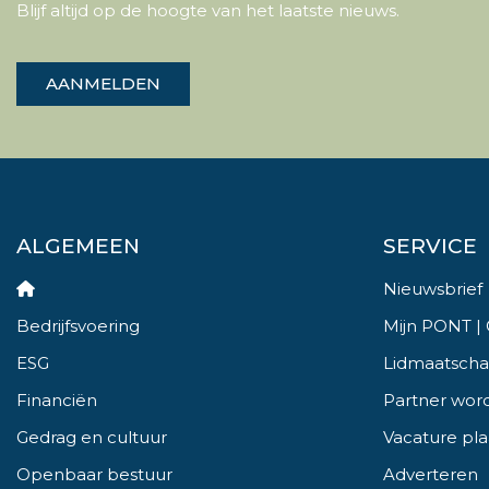
Blijf altijd op de hoogte van het laatste nieuws.
AANMELDEN
ALGEMEEN
SERVICE
Nieuwsbrief
Bedrijfsvoering
Mijn PONT |
ESG
Lidmaatsch
Financiën
Partner wor
Gedrag en cultuur
Vacature pl
Openbaar bestuur
Adverteren