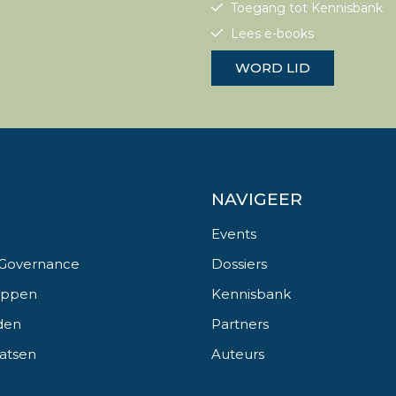
Toegang tot Kennisbank
Lees e-books
WORD LID
NAVIGEER
Events
 Governance
Dossiers
appen
Kennisbank
den
Partners
aatsen
Auteurs