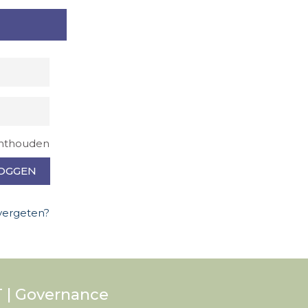
nthouden
OGGEN
vergeten?
 | Governance