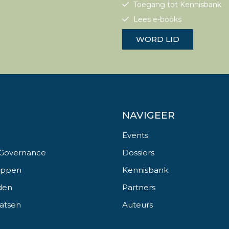
Toegang tot Kennisbank
Lees e-books
WORD LID
NAVIGEER
Events
 Governance
Dossiers
appen
Kennisbank
den
Partners
aatsen
Auteurs