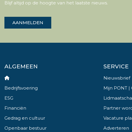
Blijf altijd op de hoogte van het laatste nieuws.
AANMELDEN
ALGEMEEN
SERVICE
Nieuwsbrief
Bedrijfsvoering
Mijn PONT |
ESG
Lidmaatsch
Financiën
Partner wor
Gedrag en cultuur
Vacature pl
Openbaar bestuur
Adverteren