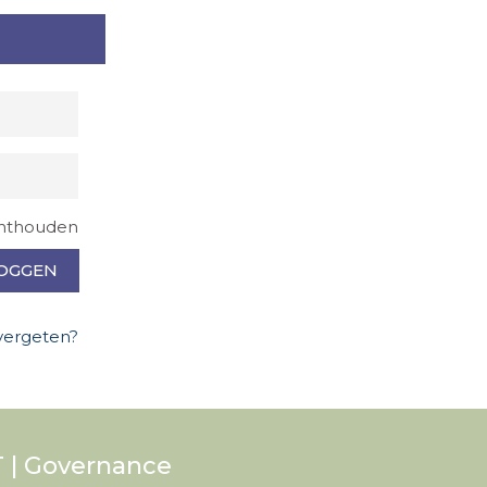
nthouden
OGGEN
×
vergeten?
 | Governance