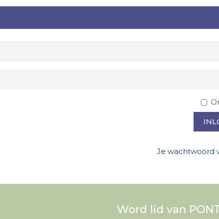
O
INL
Je wachtwoord 
Word lid van PONT